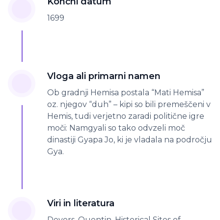
Končni datum
1699
Vloga ali primarni namen
Ob gradnji Hemisa postala “Mati Hemisa”
oz. njegov “duh” – kipi so bili premeščeni v
Hemis, tudi verjetno zaradi politične igre
moči: Namgyali so tako odvzeli moč
dinastiji Gyapa Jo, ki je vladala na področju
Gya.
Viri in literatura
Devers, Quentin. Historical Sites of