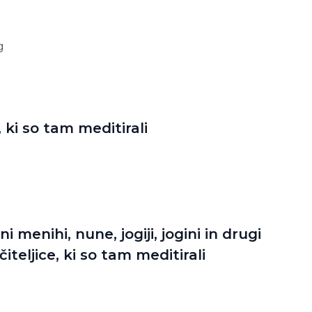
g
i, ki so tam meditirali
menihi, nune, jogiji, jogini in drugi
učiteljice, ki so tam meditirali