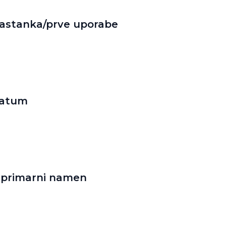
astanka/prve uporabe
datum
i primarni namen