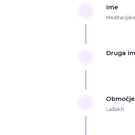
Ime
Meditacijsk
Druga i
Območje
Ladakh