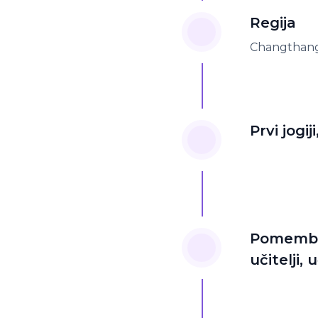
Regija
Changthan
Prvi jogij
Pomembni 
učitelji, 