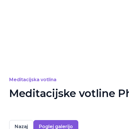
Meditacijska votlina
Meditacijske votline 
Nazaj
Poglej galerijo