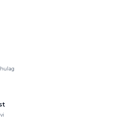
Phulag
st
vi