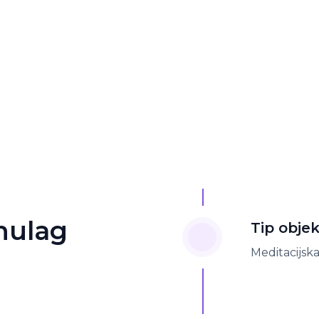
Phulag
Tip obje
Meditacijska