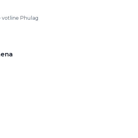
e votline Phulag
mena